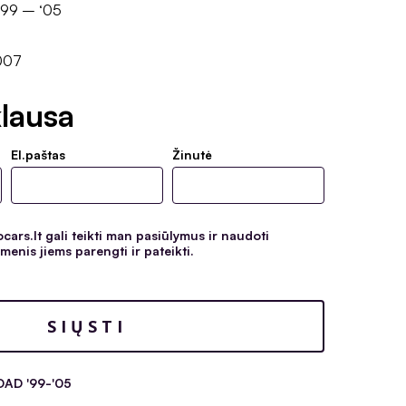
 ’99 – ‘05
007
lausa
El.paštas
Žinutė
ars.lt gali teikti man pasiūlymus ir naudoti
enis jiems parengti ir pateikti.
AD '99-'05