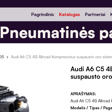
Pagrindinis
Katalogas
Partneriai
neumatinės pa
05
Audi A6 C5 4B Allroad Kompresorius suspausto oro sist
Audi A6 C5 4
suspausto oro
APRAŠYMAS:
Audi A6 C5 4B Allroad 
Modelis / Tipas / Pag