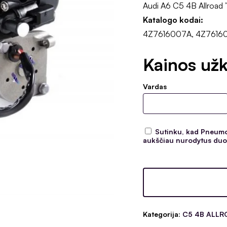
Audi A6 C5 4B Allroad
Katalogo kodai:
4Z7616007A, 4Z7616
Kainos užk
Vardas
Sutinku, kad Pneumoc
aukščiau nurodytus duom
Kategorija:
C5 4B ALLRO