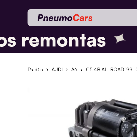
Skip
to
main
content
✦
s remontas
P
Pradžia
AUDI
A6
C5 4B ALLROAD '99-'