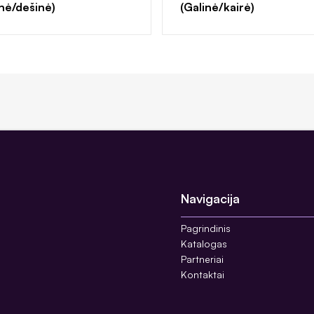
inė/dešinė)
(Galinė/kairė)
Navigacija
Pagrindinis
Katalogas
Partneriai
Kontaktai