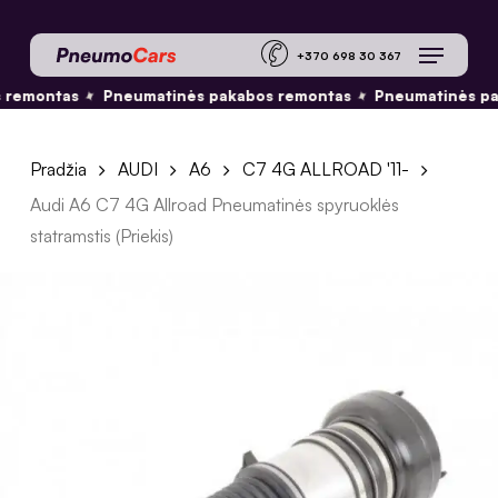
Skip
Menu
to
+370 698 30 36
main
✦
✦
 remontas
Pneumatinės pakabos remontas
Pneumatinės pa
content
Pradžia
AUDI
A6
C7 4G ALLROAD '11-
Audi A6 C7 4G Allroad Pneumatinės spyruoklės
statramstis (Priekis)