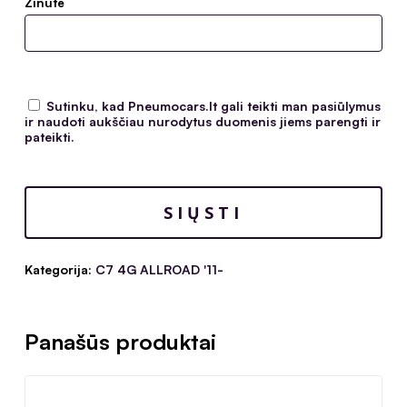
Žinutė
Sutinku, kad Pneumocars.lt gali teikti man pasiūlymus
ir naudoti aukščiau nurodytus duomenis jiems parengti ir
pateikti.
Kategorija:
C7 4G ALLROAD '11-
Panašūs produktai