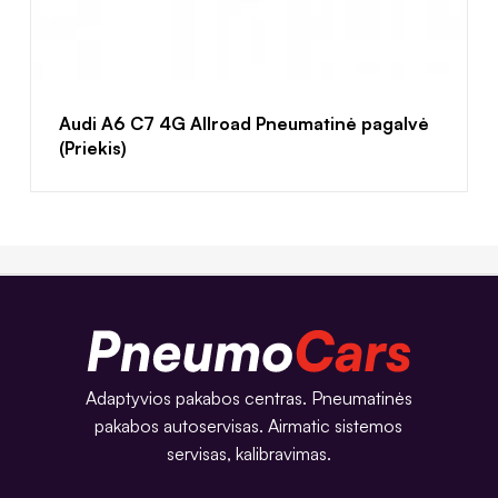
Audi A6 C7 4G Allroad Pneumatinė pagalvė
(Priekis)
Adaptyvios pakabos centras. Pneumatinės
pakabos autoservisas. Airmatic sistemos
servisas, kalibravimas.