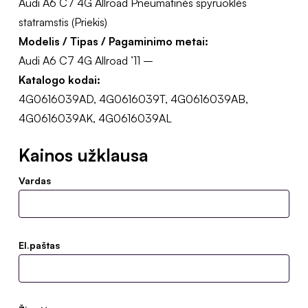
Audi A6 C7 4G Allroad Pneumatinės spyruoklės
statramstis (Priekis)
Modelis / Tipas / Pagaminimo metai:
Audi A6 C7 4G Allroad ’11 –
Katalogo kodai:
4G0616039AD, 4G0616039T, 4G0616039AB,
4G0616039AK, 4G0616039AL
Kainos užklausa
Vardas
El.paštas