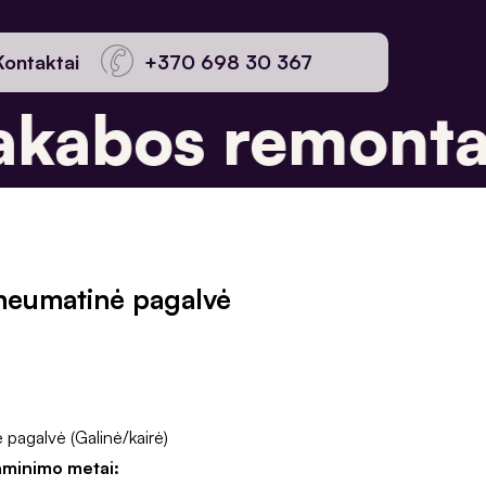
Kontaktai
+370 698 30 367
kabos remontas
neumatinė pagalvė
pagalvė (Galinė/kairė)
aminimo metai: