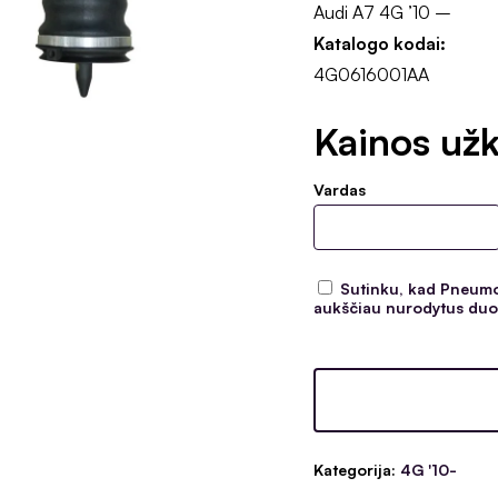
Audi A7 4G ’10 –
Katalogo kodai:
4G0616001AA
Kainos užk
Vardas
Sutinku, kad Pneumoc
aukščiau nurodytus duom
Kategorija:
4G '10-