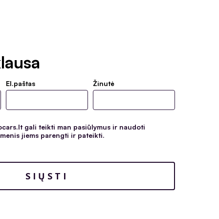
lausa
El.paštas
Žinutė
ars.lt gali teikti man pasiūlymus ir naudoti
enis jiems parengti ir pateikti.