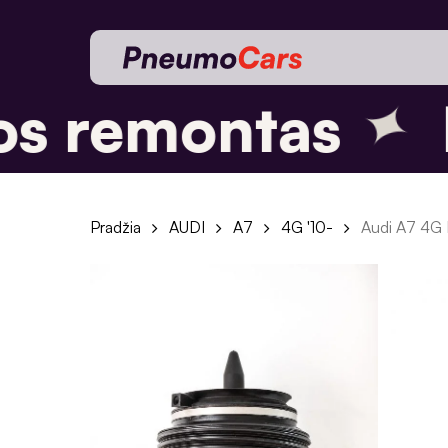
Skip
to
main
content
✦
s remontas
P
Pradžia
AUDI
A7
4G '10-
Audi A7 4G 