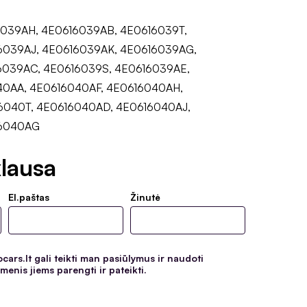
6039AH, 4E0616039AB, 4E0616039T,
6039AJ, 4E0616039AK, 4E0616039AG,
6039AC, 4E0616039S, 4E0616039AE,
40AA, 4E0616040AF, 4E0616040AH,
6040T, 4E0616040AD, 4E0616040AJ,
16040AG
lausa
El.paštas
Žinutė
ars.lt gali teikti man pasiūlymus ir naudoti
enis jiems parengti ir pateikti.