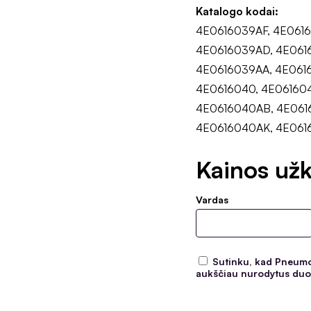
Katalogo kodai:
4E0616039AF, 4E061
4E0616039AD, 4E061
4E0616039AA, 4E061
4E0616040, 4E06160
4E0616040AB, 4E061
4E0616040AK, 4E06
Kainos užk
Vardas
Sutinku, kad Pneumoc
aukščiau nurodytus duom