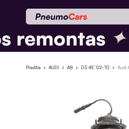
Skip
to
main
✦
content
 remontas
Pradžia
AUDI
A8
D3 4E '02-'10
Audi 