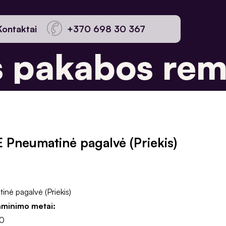
Kontaktai
+370 698 30 367
pakabos remo
 Pneumatinė pagalvė (Priekis)
nė pagalvė (Priekis)
aminimo metai:
10