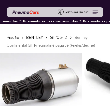
Skip
Menu
to
+370 698 30 36
main
remontas
Pneumatinės pakabos remontas
Pneumatinės pa
✦
✦
content
Pradžia
BENTLEY
GT '03-12'
Bentley
Continental GT Pneumatinė pagalvė (Priekis/dešinė)