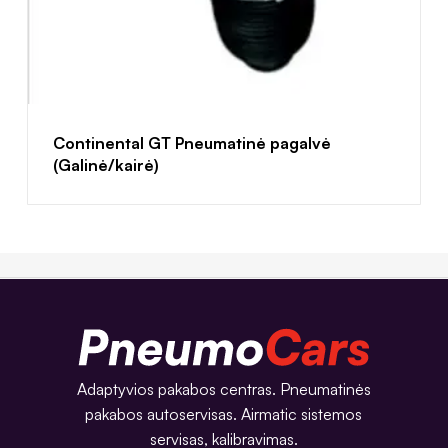
Continental GT Pneumatinė pagalvė
(Galinė/kairė)
Adaptyvios pakabos centras. Pneumatinės
pakabos autoservisas. Airmatic sistemos
servisas, kalibravimas.