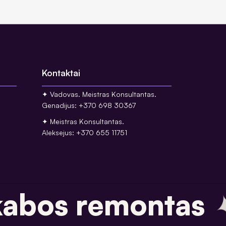
omą
ems
 2
blemų
bai
Kontaktai
nt
✦ Vadovas. Meistras Konsultantas.
Genadijus: +370 698 30367
✦ Meistras Konsultantas.
Aleksejus: +370 655 11751
abos remontas