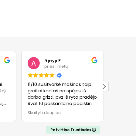
Артур F
R
prieš 1 metų
pr
i
11/10 susitvarkė mašinos taip
Puikiai at
dį.
greitai kad aš ne spėjau iš
darbo grizti, pvz iš ryto pradėjo
i,
9val. 10 paskambino paaiškino
kas yra, 12 val galėjau jau
Skaityti daugiau
i
atsiimti. Ir kainos geros!
s.
Patvirtino Trustindex
per