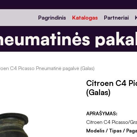
Pagrindinis
Katalogas
Partneriai
eumatinės pakab
roen C4 Picasso Pneumatinė pagalvė (Galas)
Citroen C4 Pi
(Galas)
APRAŠYMAS:
Citroen C4 Picasso/Gra
Modelis / Tipas / Pag