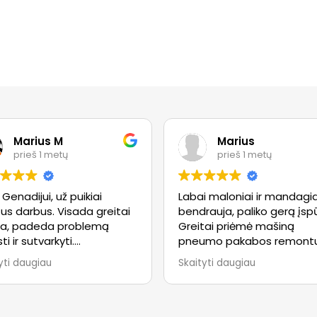
Marius M
Marius
prieš 1 metų
prieš 1 metų
 Genadijui, už puikiai
Labai maloniai ir mandagia
tus darbus. Visada greitai
bendrauja, paliko gerą įspū
ma, padeda problemą
Greitai priėmė mašiną
ti ir sutvarkyti.
pneumo pakabos remontu
menduoju visiems, puikiai
prieš pradedant remontą
yti daugiau
Skaityti daugiau
ktas darbas!
atliko diagnostiką ir detalia
informavo apie nustaytas
problemas, remonto kaina
Paprašius, viską sutvarkė 