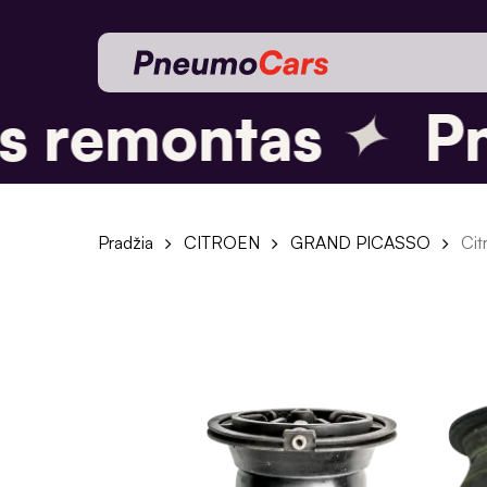
Skip
to
main
content
✦
 remontas
Pn
Pradžia
CITROEN
GRAND PICASSO
Cit