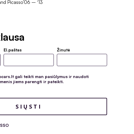
nd Picasso’06 – ‘13
lausa
El.paštas
Žinutė
ars.lt gali teikti man pasiūlymus ir naudoti
enis jiems parengti ir pateikti.
ASSO