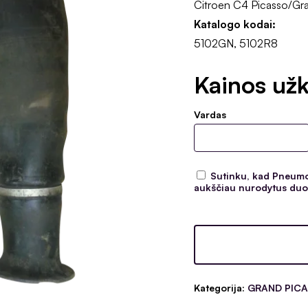
Citroen C4 Picasso/Gra
Katalogo kodai:
5102GN, 5102R8
Kainos užk
Vardas
Sutinku, kad Pneumoc
aukščiau nurodytus duom
Kategorija:
GRAND PIC