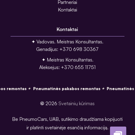
Partneriai
Kontaktai
Kontaktai
✦ Vadovas. Meistras Konsultantas.
Genadijus: +370 698 30367
✦ Meistras Konsultantas.
Aleksejus: +370 655 11751
os remontas
Pneumatinės pakabos remontas
Pneumatinės 
✦
✦
©
2026
Svetainių kūrimas
Be PneumoCars, UAB, sutikimo draudžiama kopijuoti
ir platinti svetainėje esančią informaciją.