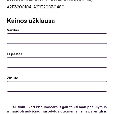
A2113200104, A211320030480
Kainos užklausa
Vardas
El.paštas
Žinutė
Sutinku, kad Pneumocars.lt gali teikti man pasiūlymus
ir naudoti aukščiau nurodytus duomenis jiems parengti ir