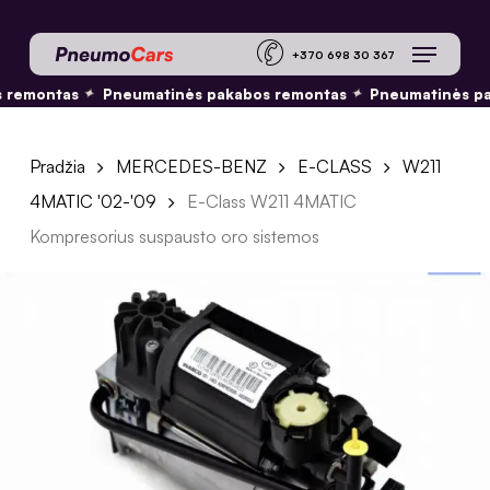
Skip
Menu
to
+370 698 30 36
main
 remontas
Pneumatinės pakabos remontas
Pneumatinės pa
✦
✦
content
Pradžia
MERCEDES-BENZ
E-CLASS
W211
4MATIC '02-'09
E-Class W211 4MATIC
Kompresorius suspausto oro sistemos