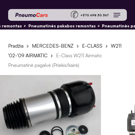
Skip
Menu
to
+370 698 30 36
main
✦
✦
 remontas
Pneumatinės pakabos remontas
Pneumatinės pa
content
Pradžia
MERCEDES-BENZ
E-CLASS
W211
'02-'09 AIRMATIC
E-Class W211 Airmatic
Pneumatinė pagalvė (Priekis/kairė)