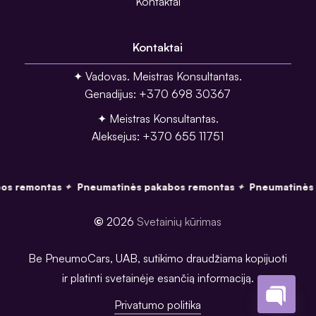
Kontaktai
Kontaktai
✦ Vadovas. Meistras Konsultantas.
Genadijus: +370 698 30367
✦ Meistras Konsultantas.
Aleksejus: +370 655 11751
os remontas
Pneumatinės pakabos remontas
Pneumatinės 
✦
✦
©
2026
Svetainių kūrimas
Be PneumoCars, UAB, sutikimo draudžiama kopijuoti
ir platinti svetainėje esančią informaciją.
Privatumo politika
Open