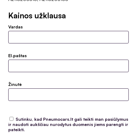
Kainos užklausa
Vardas
El.paštas
Žinutė
Sutinku, kad Pneumocars.lt gali teikti man pasiūlymus
ir naudoti aukščiau nurodytus duomenis jiems parengti ir
pateikti.