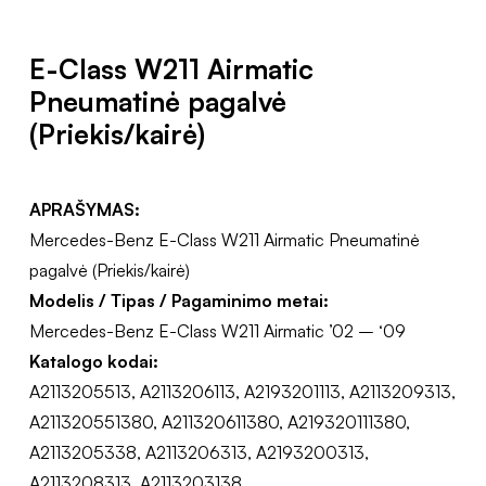
E-Class W211 Airmatic
Pneumatinė pagalvė
(Priekis/kairė)
APRAŠYMAS:
Mercedes-Benz E-Class W211 Airmatic Pneumatinė
pagalvė (Priekis/kairė)
Modelis / Tipas / Pagaminimo metai:
Mercedes-Benz E-Class W211 Airmatic ’02 – ‘09
Katalogo kodai:
A2113205513, A2113206113, A2193201113, A2113209313,
A211320551380, A211320611380, A219320111380,
A2113205338, A2113206313, A2193200313,
A2113208313, A2113203138