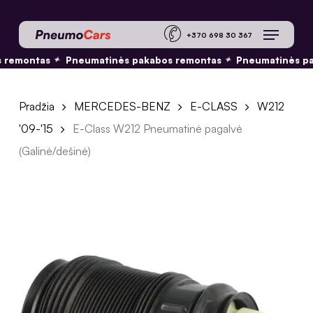
Skip
Menu
to
+370 698 30 36
main
remontas
Pneumatinės pakabos remontas
Pneumatinės pa
✦
✦
content
Pradžia
MERCEDES-BENZ
E-CLASS
W212
'09-'15
E-Class W212 Pneumatinė pagalvė
(Galinė/dešinė)