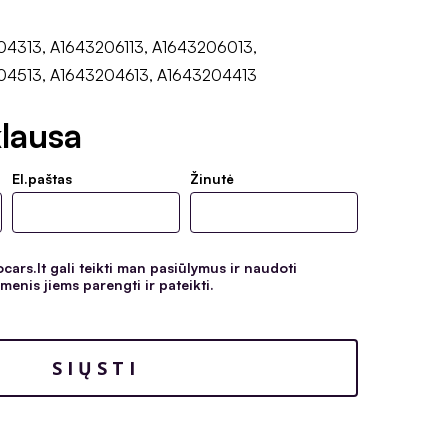
04313, A1643206113, A1643206013,
04513, A1643204613, A1643204413
lausa
El.paštas
Žinutė
ars.lt gali teikti man pasiūlymus ir naudoti
enis jiems parengti ir pateikti.