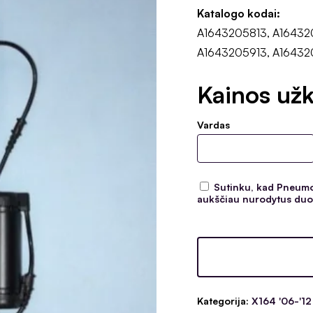
Katalogo kodai:
A1643205813, A16432
A1643205913, A16432
Kainos užk
Vardas
Sutinku, kad Pneumoc
aukščiau nurodytus duom
Kategorija:
X164 '06-'12