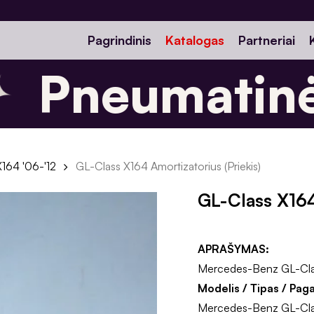
Pagrindinis
Katalogas
Partneriai
Pneumatinės
X164 '06-'12
GL-Class X164 Amortizatorius (Priekis)
GL-Class X164
APRAŠYMAS:
Mercedes-Benz GL-Class
Modelis / Tipas / Pag
Mercedes-Benz GL-Clas