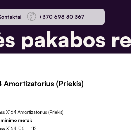
Kontaktai
+370 698 30 367
 pakabos re
 Amortizatorius (Priekis)
 X164 Amortizatorius (Priekis)
aminimo metai:
s X164 ’06 – ‘12