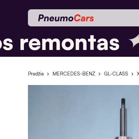
Skip
to
main
✦
content
 remontas
Pradžia
MERCEDES-BENZ
GL-CLASS