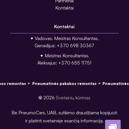
Partneriai
Kontaktai
Kontaktai
✦ Vadovas. Meistras Konsultantas.
Genadijus: +370 698 30367
✦ Meistras Konsultantas.
Aleksejus: +370 655 11751
os remontas
Pneumatinės pakabos remontas
Pneumatinės 
✦
✦
©
2026
Svetainių kūrimas
Be PneumoCars, UAB, sutikimo draudžiama kopijuoti
ir platinti svetainėje esančią informaciją.