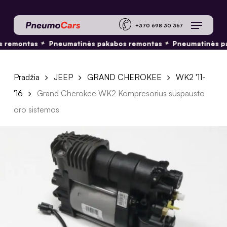
Skip
Menu
to
+370 698 30 36
main
 remontas
Pneumatinės pakabos remontas
Pneumatinės pa
✦
✦
content
Pradžia
JEEP
GRAND CHEROKEE
WK2 '11-
'16
Grand Cherokee WK2 Kompresorius suspausto
oro sistemos