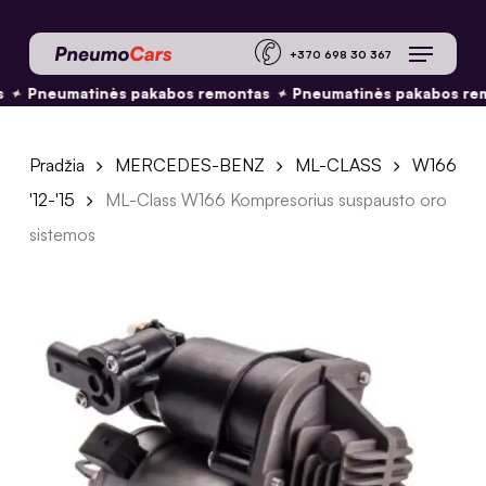
Skip
Menu
to
+370 698 30 36
main
✦
✦
Pneumatinės pakabos remontas
Pneumatinės pakabos rem
content
Pradžia
MERCEDES-BENZ
ML-CLASS
W166
'12-'15
ML-Class W166 Kompresorius suspausto oro
sistemos