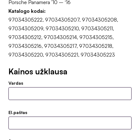
Porsche Panamera ’10 – ‘16
Katalogo kodai:
97034305222, 97034305207, 97034305208,
97034305209, 97034305210, 97034305211,
97034305212, 97034305214, 97034305215,
97034305216, 97034305217, 97034305218,
97034305220, 97034305221, 97034305223
Kainos užklausa
Vardas
El.paštas