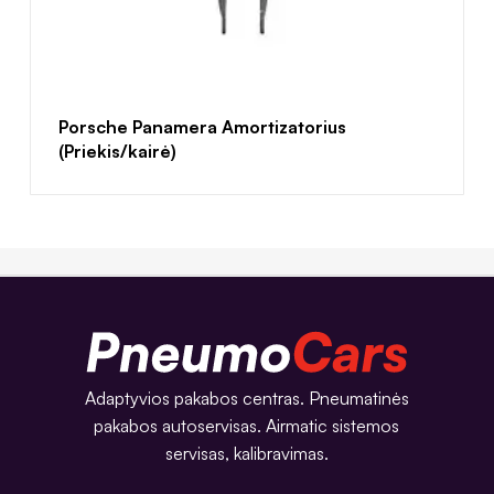
Porsche Panamera Amortizatorius
(Priekis/kairė)
Adaptyvios pakabos centras. Pneumatinės
pakabos autoservisas. Airmatic sistemos
servisas, kalibravimas.