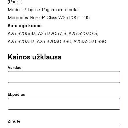
(Priekis)
Modelis / Tipas / Pagaminimo metai:
Mercedes-Benz R-Class W251 ’05 – ‘15
Katalogo kodai:
A2513205613, A2513205713, A2513203013,
A2513203113, A251320301380, A251320311380
Kainos užklausa
Vardas
El.paštas
Žinutė