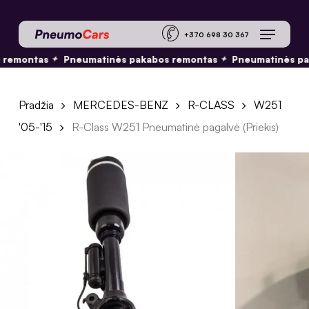
Skip
Menu
to
+370 698 30 36
main
remontas
Pneumatinės pakabos remontas
Pneumatinės pa
✦
✦
content
Pradžia
MERCEDES-BENZ
R-CLASS
W251
'05-'15
R-Class W251 Pneumatinė pagalvė (Priekis)