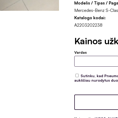
Modelis / Tipas / Pag
Mercedes-Benz S-Clas
Katalogo kodai:
A2203202238
Kainos užk
Vardas
Sutinku, kad Pneumoc
aukščiau nurodytus duom