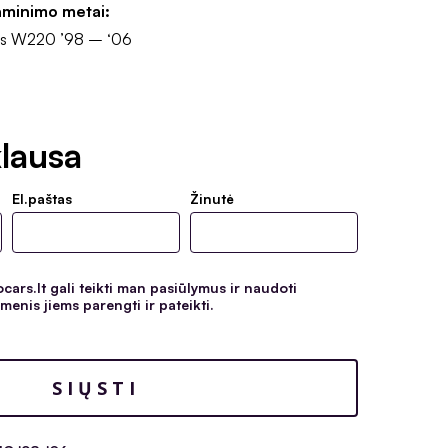
aminimo metai:
s W220 ’98 – ‘06
lausa
El.paštas
Žinutė
ars.lt gali teikti man pasiūlymus ir naudoti
enis jiems parengti ir pateikti.