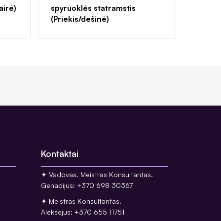
airė)
spyruoklės statramstis
(Priekis/dešinė)
Kontaktai
✦ Vadovas. Meistras Konsultantas.
Genadijus: +370 698 30367
✦ Meistras Konsultantas.
Aleksejus: +370 655 11751