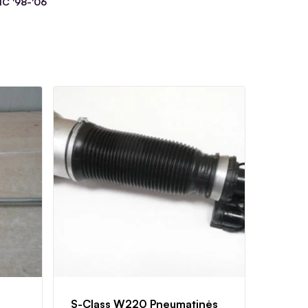
C '98-'06
S-Class W220 Pneumatinės