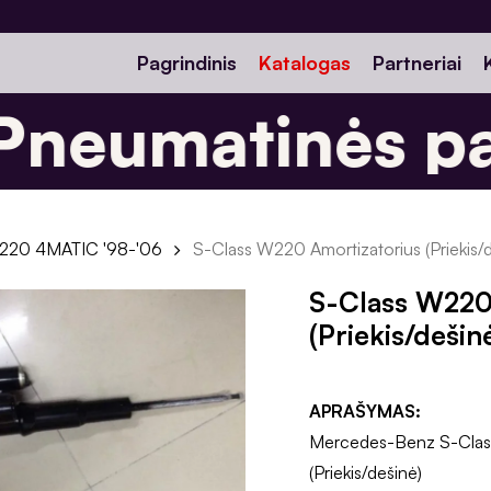
Pagrindinis
Katalogas
Partneriai
neumatinės pa
220 4MATIC '98-'06
S-Class W220 Amortizatorius (Priekis/
S-Class W220
(Priekis/dešin
APRAŠYMAS:
Mercedes-Benz S-Clas
(Priekis/dešinė)