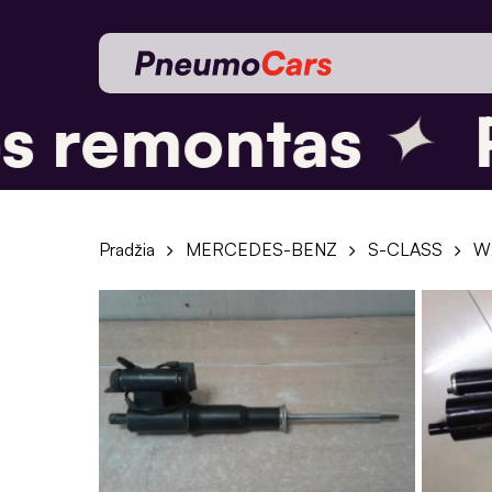
Skip
to
main
✦
content
 remontas
P
Pradžia
MERCEDES-BENZ
S-CLASS
W