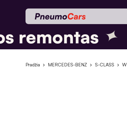
Skip
to
main
content
✦
s remontas
Pradžia
MERCEDES-BENZ
S-CLASS
W2