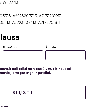
s W222 ’13 –
05313, A2223207313, A2173201913,
05213, A2223207413, A2173201813
lausa
El.paštas
Žinutė
ars.lt gali teikti man pasiūlymus ir naudoti
enis jiems parengti ir pateikti.