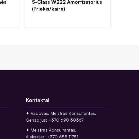
nės
S-Class W222 Amortizatorius
(Priekis/kairė)
Kontaktai
✦ Vadovas. Meistras Konsultantas.
Genadijus: +370 698 30367
✦ Meistras Konsultantas.
Aleksejus: +370 655 11751