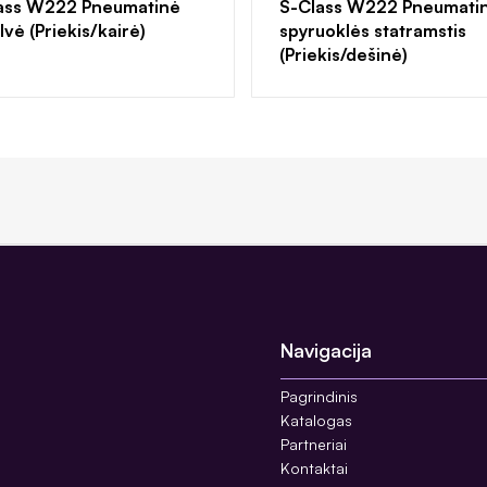
ass W222 Pneumatinė
S-Class W222 Pneumati
vė (Priekis/kairė)
spyruoklės statramstis
(Priekis/dešinė)
Navigacija
Pagrindinis
Katalogas
Partneriai
Kontaktai