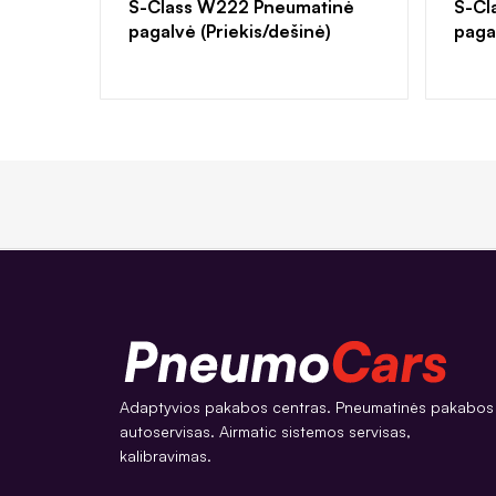
S-Class W222 Pneumatinė
S-Cl
pagalvė (Priekis/dešinė)
pagal
Adaptyvios pakabos centras. Pneumatinės pakabos
autoservisas. Airmatic sistemos servisas,
kalibravimas.