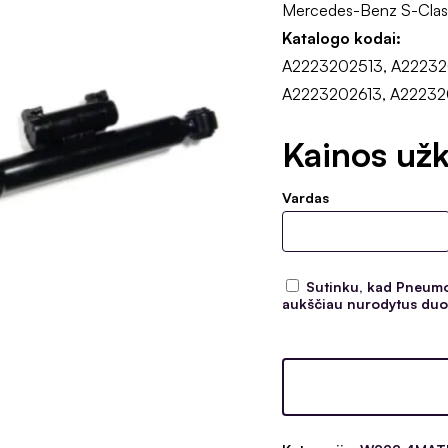
Mercedes-Benz S-Clas
Katalogo kodai:
A2223202513, A22232
A2223202613, A22232
Kainos užk
Vardas
Sutinku, kad Pneumoc
aukščiau nurodytus duom