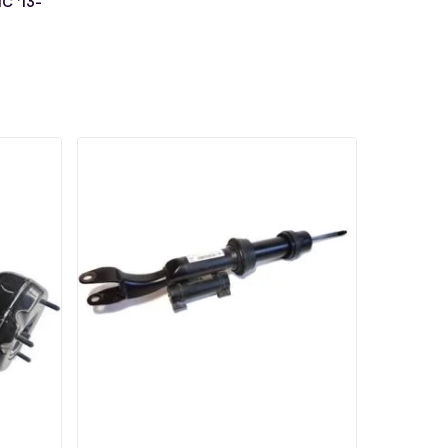
C '13-