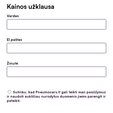
Kainos užklausa
Vardas
El.paštas
Žinutė
Sutinku, kad Pneumocars.lt gali teikti man pasiūlymus
ir naudoti aukščiau nurodytus duomenis jiems parengti ir
pateikti.