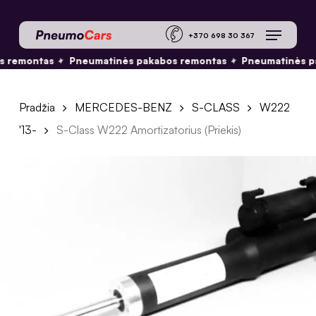
Skip
Menu
to
+370 698 30 36
main
✦
✦
 remontas
Pneumatinės pakabos remontas
Pneumatinės pa
content
Pradžia
MERCEDES-BENZ
S-CLASS
W222
'13-
S-Class W222 Amortizatorius (Priekis)