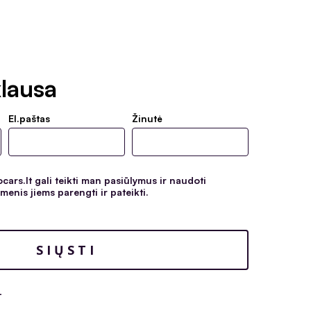
lausa
El.paštas
Žinutė
ars.lt gali teikti man pasiūlymus ir naudoti
enis jiems parengti ir pateikti.
-