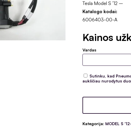
Tesla Model S ’12 –
Katalogo kodai:
6006403-00-A
Kainos užk
Vardas
Sutinku, kad Pneumoc
aukščiau nurodytus duom
Kategorija:
MODEL S '12