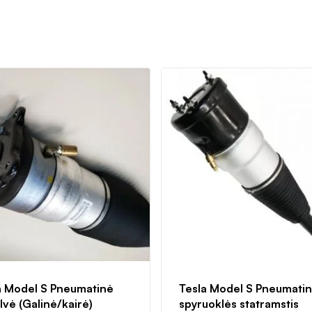
a Model S Pneumatinė
Tesla Model S Pneumati
lvė (Galinė/kairė)
spyruoklės statramstis