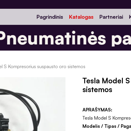
Pagrindinis
Katalogas
Partneriai
neumatinės pak
l S Kompresorius suspausto oro sistemos
Tesla Model S
sistemos
APRAŠYMAS:
Tesla Model S Kompreso
Modelis / Tipas / Pag