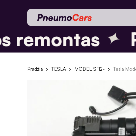
Skip
to
main
content
✦
 remontas
P
Pradžia
TESLA
MODEL S '12-
Tesla Mode