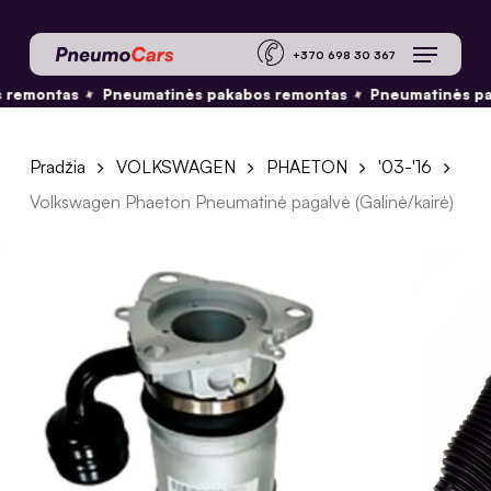
Skip
Menu
to
+370 698 30 36
main
✦
✦
remontas
Pneumatinės pakabos remontas
Pneumatinės pa
content
Pradžia
VOLKSWAGEN
PHAETON
'03-'16
Volkswagen Phaeton Pneumatinė pagalvė (Galinė/kairė)