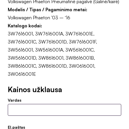
Volkswagen Phaeton Pneumatinė pagalvė (Galinė/kairė)
Modelis / Tipas / Pagaminimo metai:
Volkswagen Phaeton ’03 – ‘16
Katalogo kodai:
3W7616001, 3W7616001A, 3W7616001E,
3W7616001C, 3W7616001D, 3W7616001F,
3W5616001, 3W5616001A, 3W5616001C,
3W5616001D, 3W8616001, 3W8616001B,
3W8616001C, 3W8616001D, 3W0616001,
3W0616001E
Kainos užklausa
Vardas
El.paštas