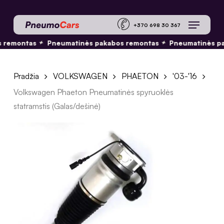
Skip
Menu
to
+370 698 30 36
main
 remontas
Pneumatinės pakabos remontas
Pneumatinės pa
✦
✦
content
Pradžia
VOLKSWAGEN
PHAETON
'03-'16
Volkswagen Phaeton Pneumatinės spyruoklės
statramstis (Galas/dešinė)