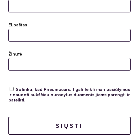
El.paštas
Žinutė
Sutinku, kad Pneumocars.lt gali teikti man pasiūlymus
ir naudoti aukščiau nurodytus duomenis jiems parengti ir
pateikti.