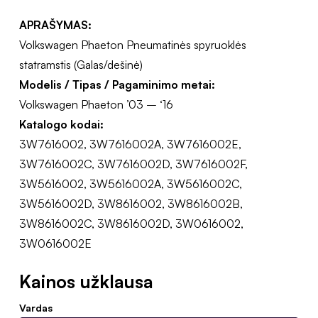
APRAŠYMAS:
Volkswagen Phaeton Pneumatinės spyruoklės
statramstis (Galas/dešinė)
Modelis / Tipas / Pagaminimo metai:
Volkswagen Phaeton ’03 – ‘16
Katalogo kodai:
3W7616002, 3W7616002A, 3W7616002E,
3W7616002C, 3W7616002D, 3W7616002F,
3W5616002, 3W5616002A, 3W5616002C,
3W5616002D, 3W8616002, 3W8616002B,
3W8616002C, 3W8616002D, 3W0616002,
3W0616002E
Kainos užklausa
Vardas