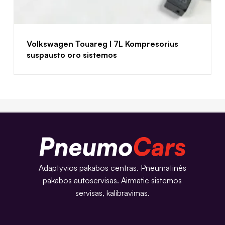
Volkswagen Touareg I 7L Kompresorius
suspausto oro sistemos
Adaptyvios pakabos centras. Pneumatinės
pakabos autoservisas. Airmatic sistemos
servisas, kalibravimas.