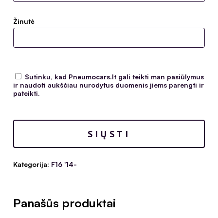
Žinutė
Sutinku, kad Pneumocars.lt gali teikti man pasiūlymus
ir naudoti aukščiau nurodytus duomenis jiems parengti ir
pateikti.
Kategorija:
F16 '14-
Panašūs produktai