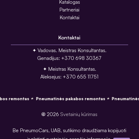
Katalogas
Partneriai
Kontaktai
Kontaktai
✦ Vadovas. Meistras Konsultantas.
Genadijus: +370 698 30367
✦ Meistras Konsultantas.
Aleksejus: +370 655 11751
os remontas
Pneumatinės pakabos remontas
Pneumatinės
✦
✦
©
2026
Svetainių kūrimas
Be PneumoCars, UAB, sutikimo draudžiama kopijuoti
ir platinti svetainėje esančią informaciją.