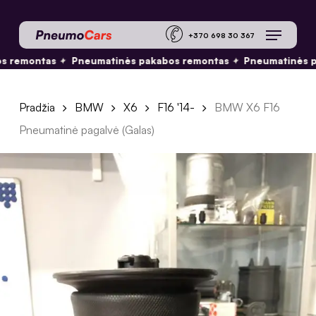
Skip
Menu
to
+370 698 30 36
main
✦
✦
s remontas
Pneumatinės pakabos remontas
Pneumatinės p
content
Pradžia
BMW
X6
F16 '14-
BMW X6 F16
Pneumatinė pagalvė (Galas)