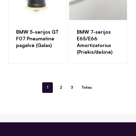
BMW 5-serijos GT
BMW 7-serijos
F07 Pneumatinė
E65/E66
pagalvė (Galas)
Amortizatorius
(Priekis/dešinė)
1
2
3
Toliau