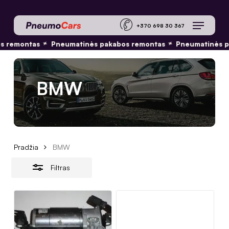
Skip
Menu
to
Close
+370 698 30 36
main
Filters
 remontas
Pneumatinės pakabos remontas
Pneumatinės p
✦
✦
content
BMW
Pradžia
BMW
Filtras