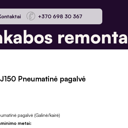
Kontaktai
+370 698 30 367
kabos remontas
J150 Pneumatinė pagalvė
atinė pagalvė (Galinė/kairė)
aminimo metai: