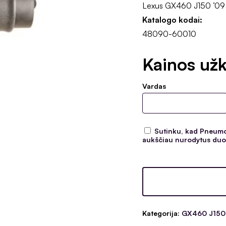
Lexus GX460 J150 ’0
Katalogo kodai:
48090-60010
Kainos užk
Vardas
Sutinku, kad Pneumoc
aukščiau nurodytus duom
Kategorija:
GX460 J150