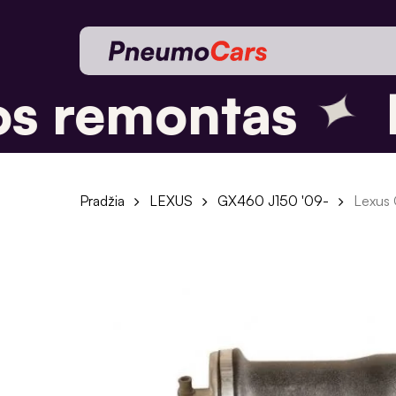
Skip
to
main
content
✦
s remontas
P
Pradžia
LEXUS
GX460 J150 '09-
Lexus 