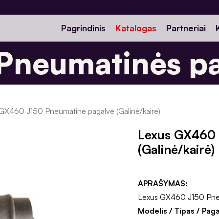
Pagrindinis
Katalogas
Partneriai
neumatinės pa
GX460 J150 Pneumatinė pagalvė (Galinė/kairė)
Lexus GX460 
(Galinė/kairė)
APRAŠYMAS:
Lexus GX460 J150 Pneum
Modelis / Tipas / Pag