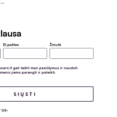
9 –
lausa
El.paštas
Žinutė
ars.lt gali teikti man pasiūlymus ir naudoti
enis jiems parengti ir pateikti.
 '09-