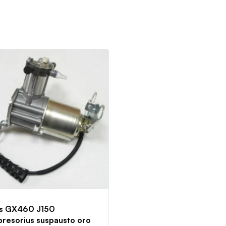
s GX460 J150
resorius suspausto oro