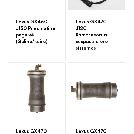
Lexus GX460
Lexus GX470
J150 Pneumatinė
J120
pagalvė
Kompresorius
(Galinė/kairė)
suspausto oro
sistemos
Lexus GX470
Lexus GX470