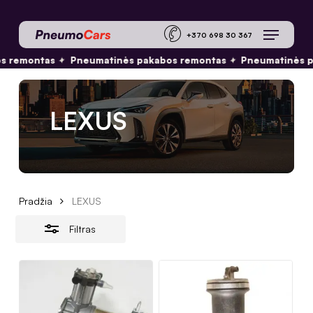
Skip
Menu
to
Close
+370 698 30 36
main
Filters
✦
✦
s remontas
Pneumatinės pakabos remontas
Pneumatinės p
content
LEXUS
Pradžia
LEXUS
Filtras