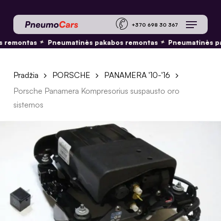
Skip
Menu
to
+370 698 30 36
main
 remontas
Pneumatinės pakabos remontas
Pneumatinės pa
✦
✦
content
Pradžia
PORSCHE
PANAMERA '10-'16
Porsche Panamera Kompresorius suspausto oro
sistemos