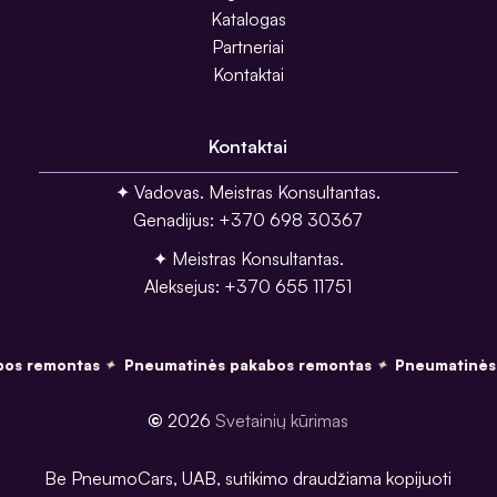
Katalogas
Partneriai
Kontaktai
Kontaktai
✦ Vadovas. Meistras Konsultantas.
Genadijus: +370 698 30367
✦ Meistras Konsultantas.
Aleksejus: +370 655 11751
os remontas
Pneumatinės pakabos remontas
Pneumatinės 
✦
✦
©
2026
Svetainių kūrimas
Be PneumoCars, UAB, sutikimo draudžiama kopijuoti