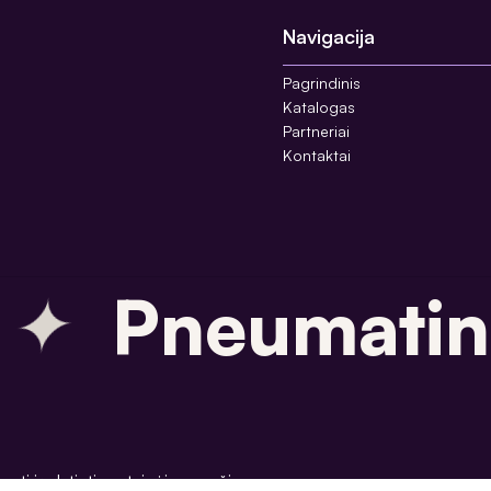
Navigacija
Pagrindinis
Katalogas
Partneriai
Kontaktai
✦
Pneumatinė
i ir platinti svetainėje esančią