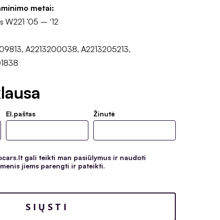
aminimo metai:
s W221 ’05 – ‘12
09813, A2213200038, A2213205213,
01838
lausa
El.paštas
Žinutė
ars.lt gali teikti man pasiūlymus ir naudoti
enis jiems parengti ir pateikti.