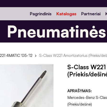
Pagrindinis
Katalogas
Partneriai
Pneumatinės 
21 4MATIC '05-'12
S-Class W221 Amortizatorius (Priekis/deš
S-Class W221 
(Priekis/dešin
APRAŠYMAS:
Mercedes-Benz S-Clas
(Priekis/dešinė)