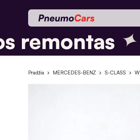
Skip
to
main
✦
content
 remontas
Pradžia
MERCEDES-BENZ
S-CLASS
W2