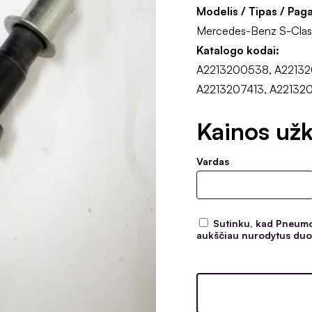
Modelis / Tipas / Pag
Mercedes-Benz S-Clas
Katalogo kodai:
A2213200538, A22132
A2213207413, A22132
Kainos užk
Vardas
Sutinku, kad Pneumoc
aukščiau nurodytus duom