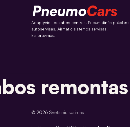
Adaptyvios pakabos centras. Pneumatinės pakabos
autoservisas. Airmatic sistemos servisas,
kalibravimas.
os remontas
©
2026
Svetainių kūrimas
Be PneumoCars, UAB, sutikimo draudžiama kopijuot