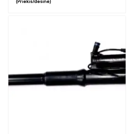
(Priekis/dešinė)