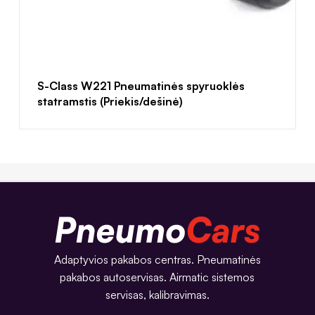
S-Class W221 Pneumatinės spyruoklės
statramstis (Priekis/dešinė)
Adaptyvios pakabos centras. Pneumatinės
pakabos autoservisas. Airmatic sistemos
servisas, kalibravimas.