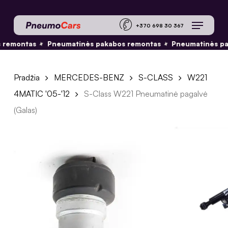
Skip
Menu
to
+370 698 30 36
main
✦
✦
 remontas
Pneumatinės pakabos remontas
Pneumatinės pa
content
Pradžia
MERCEDES-BENZ
S-CLASS
W221
4MATIC '05-'12
S-Class W221 Pneumatinė pagalvė
(Galas)