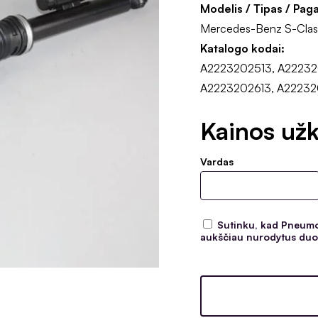
Modelis / Tipas / Pag
Mercedes-Benz S-Clas
Katalogo kodai:
A2223202513, A22232
A2223202613, A22232
Kainos užk
Vardas
Sutinku, kad Pneumoc
aukščiau nurodytus duom