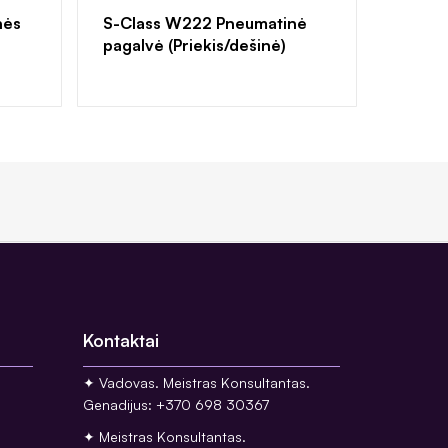
nės
S-Class W222 Pneumatinė
pagalvė (Priekis/dešinė)
Kontaktai
✦ Vadovas. Meistras Konsultantas.
Genadijus: +370 698 30367
✦ Meistras Konsultantas.