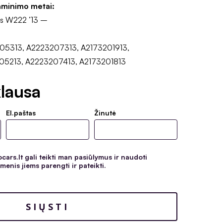
aminimo metai:
s W222 ’13 –
05313, A2223207313, A2173201913,
05213, A2223207413, A2173201813
lausa
El.paštas
Žinutė
ars.lt gali teikti man pasiūlymus ir naudoti
enis jiems parengti ir pateikti.