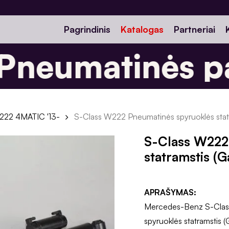
Pagrindinis
Katalogas
Partneriai
neumatinės pa
22 4MATIC '13-
S-Class W222 Pneumatinės spyruoklės statr
S-Class W222
statramstis (G
APRAŠYMAS:
Mercedes-Benz S-Clas
spyruoklės statramstis (