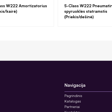
ass W222 Amortizatorius
S-Class W222 Pneumati
kis/kairė)
spyruoklės statramstis
(Priekis/dešinė)
Navigacija
Pagrindinis
Katalogas
Partneriai