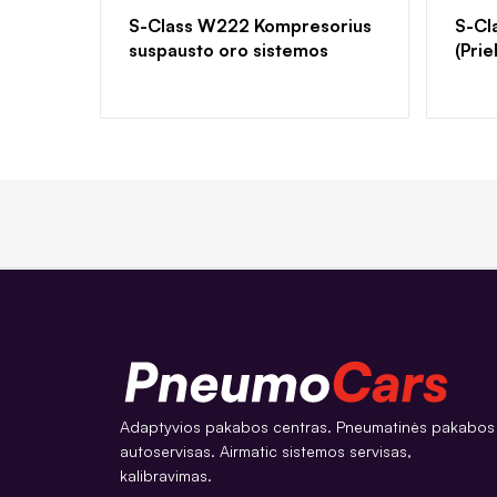
S-Class W222 Kompresorius
S-Cl
suspausto oro sistemos
(Prie
Adaptyvios pakabos centras. Pneumatinės pakabos
autoservisas. Airmatic sistemos servisas,
kalibravimas.