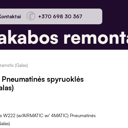
Kontaktai
+370 698 30 367
kabos remonta
amstis (Galas)
 Pneumatinės spyruoklės
alas)
s W222 (w/AIRMATIC w/ 4MATIC) Pneumatinės
Galas)