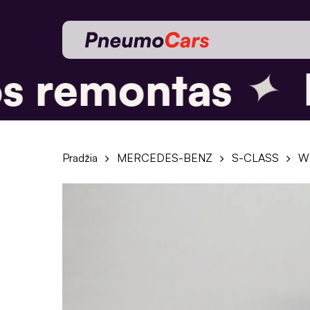
Skip
to
main
content
✦
 remontas
P
Pradžia
MERCEDES-BENZ
S-CLASS
W2