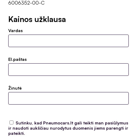
6006352-00-C
Kainos užklausa
Vardas
El.paštas
Žinutė
Sutinku, kad Pneumocars.lt gali teikti man pasiūlymus
ir naudoti aukščiau nurodytus duomenis jiems parengti ir
pateikti.