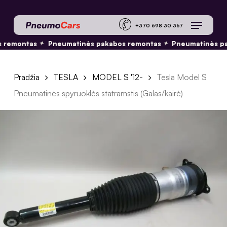
Skip
Menu
to
+370 698 30 36
main
 remontas
Pneumatinės pakabos remontas
Pneumatinės pa
✦
✦
content
Pradžia
TESLA
MODEL S '12-
Tesla Model S
Pneumatinės spyruoklės statramstis (Galas/kairė)