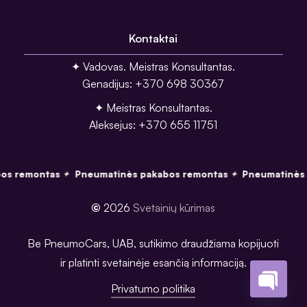
Kontaktai
✦ Vadovas. Meistras Konsultantas.
Genadijus: +370 698 30367
✦ Meistras Konsultantas.
Aleksejus: +370 655 11751
os remontas
Pneumatinės pakabos remontas
Pneumatinės 
✦
✦
©
2026
Svetainių kūrimas
Be PneumoCars, UAB, sutikimo draudžiama kopijuoti
ir platinti svetainėje esančią informaciją.
Privatumo politika
Open
chaty