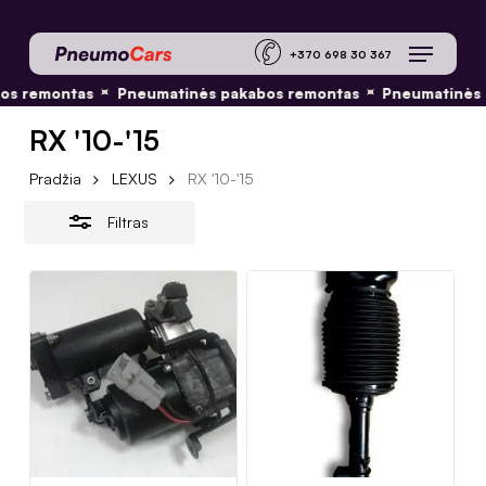
Skip
Menu
to
Close
+370 698 30 36
main
Filters
✦
✦
os remontas
Pneumatinės pakabos remontas
Pneumatinės 
content
RX '10-'15
Pradžia
LEXUS
RX '10-'15
Filtras